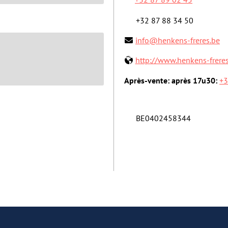
+32 87 88 34 50
info@henkens-freres.be
http://www.henkens-freres
Après-vente: après 17u30:
+3
BE0402458344