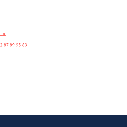
.be
2 87 89 93 89