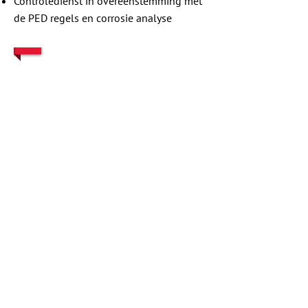
Controledienst in overeenstemming met
de PED regels en corrosie analyse
1/4
Rue Saint-Martin 6,